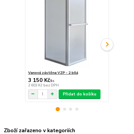
Vanová zástěna VZP - 2 bílá
Vanová zástě
3 150 Kč
2 000 Kč
/
ks
2 603 Kč
bez DPH
1 653 Kč
bez
Přidat do košíku
Zboží zařazeno v kategoriích