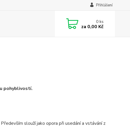
Přihlášení
0
ks
za
0,00 Kč
u pohyblivostí.
ředevším slouží jako opora při usedání a vstávání z