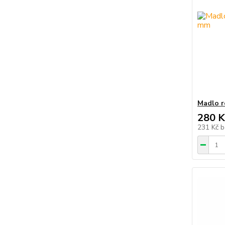
Madlo r
280 K
231 Kč
b