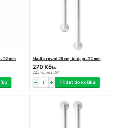
r. 22 mm
Madlo rovné 28 cm, bílé, pr. 22 mm
270 Kč
/
ks
223 Kč
bez DPH
šíku
Přidat do košíku