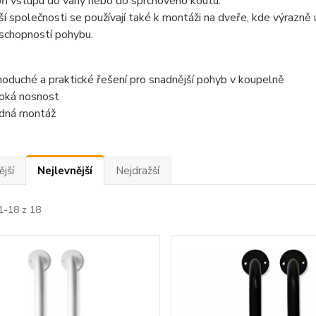
při vstupu do vany nebo do sprchového koutu.
í společnosti se používají také k montáži na dveře, kde výrazně us
schopností pohybu.
noduché a praktické řešení pro snadnější pohyb v koupelně
oká nosnost
dná montáž
jší
Nejlevnější
Nejdražší
1-18 z 18