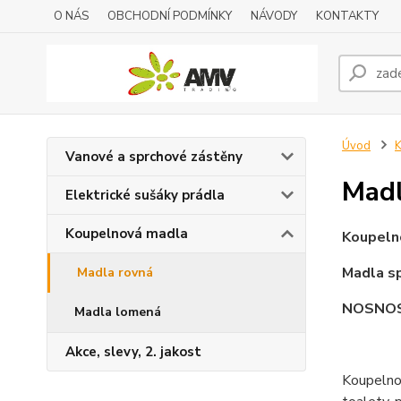
O NÁS
OBCHODNÍ PODMÍNKY
NÁVODY
KONTAKTY
Úvod
K
Vanové a sprchové zástěny
Madl
Elektrické sušáky prádla
Koupelnová madla
Koupeln
Madla sp
Madla rovná
NOSNOST
Madla lomená
Akce, slevy, 2. jakost
Koupelnov