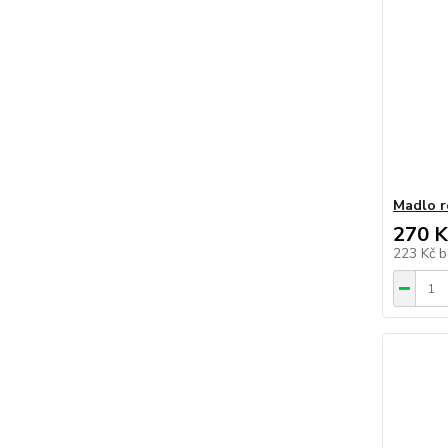
Madlo r
270 K
223 Kč
b