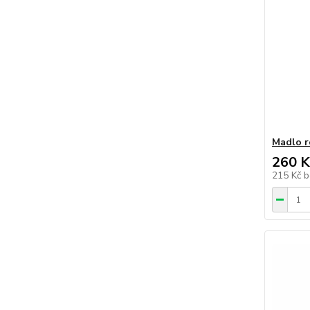
Madlo r
260 K
215 Kč
b