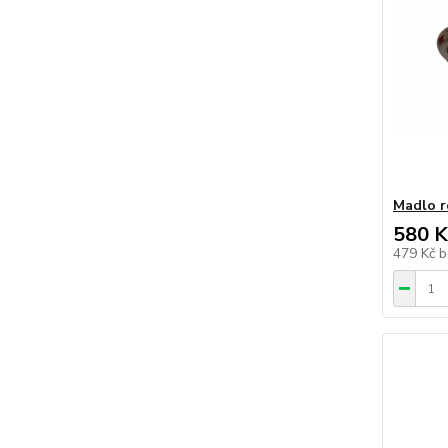
Madlo r
580 K
479 Kč
b