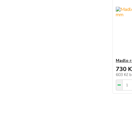
Madlo r
730 K
603 Kč
b