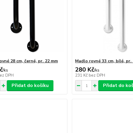
ovné 28 cm, černé, pr. 22 mm
Madlo rovné 33 cm, bílé, pr
č
280 Kč
/
ks
/
ks
ez DPH
231 Kč
bez DPH
Přidat do košíku
Přidat do ko