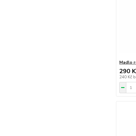
Madlo r
290 K
240 Kč
b