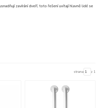
nadňují zavírání dveří, toto řešení uvítají hlavně lidé se
strana
z 1