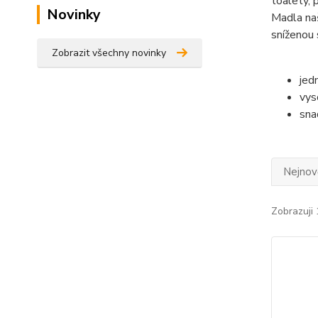
toalety, 
Novinky
Madla naš
sníženou 
Zobrazit všechny novinky
jed
vys
sna
Nejnově
Zobrazuji 