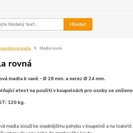
Hledat
oupelnová madla
Madla rovná
a rovná
ová madla k vaně - Ø 28 mm. a nerez
Ø 24 mm.
lňující atest na použití v koupelnách pro osoby se sníženo
: 120 kg.
á madla slouží ke snadnějšímu pohybu v koupelně a na toaletě. P