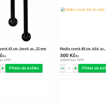
ovné 43 cm, černé, pr. 22 mm
Madlo rovné 48 cm, bílé, pr
č
300 Kč
/
ks
/
ks
ez DPH
248 Kč
bez DPH
Přidat do košíku
Přidat do ko