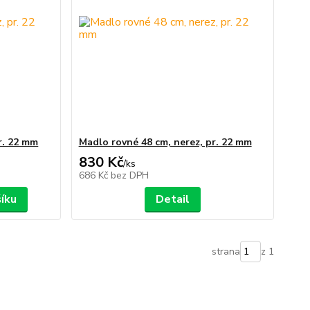
r. 22 mm
Madlo rovné 48 cm, nerez, pr. 22 mm
830 Kč
/
ks
686 Kč
bez DPH
šíku
Detail
strana
z 1