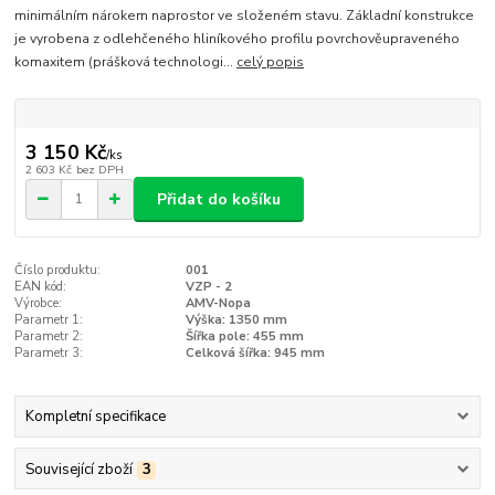
minimálním nárokem naprostor ve složeném stavu. Základní konstrukce
je vyrobena z odlehčeného hliníkového profilu povrchověupraveného
komaxitem (prášková technologi...
celý popis
3 150 Kč
/
ks
2 603 Kč
bez DPH
Přidat do košíku
Číslo produktu:
001
EAN kód:
VZP - 2
Výrobce:
AMV-Nopa
Parametr 1:
Výška: 1350 mm
Parametr 2:
Šířka pole: 455 mm
Parametr 3:
Celková šířka: 945 mm
Kompletní specifikace
Související zboží
3