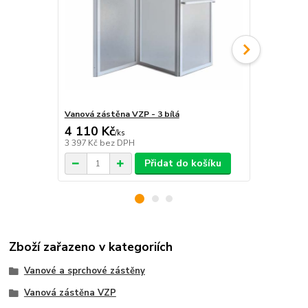
Vanová zástěna VZP - 3 bílá
Vanová zástě
4 110 Kč
5 660 Kč
/
ks
3 397 Kč
bez DPH
4 678 Kč
bez
Přidat do košíku
Zboží zařazeno v kategoriích
Vanové a sprchové zástěny
Vanová zástěna VZP