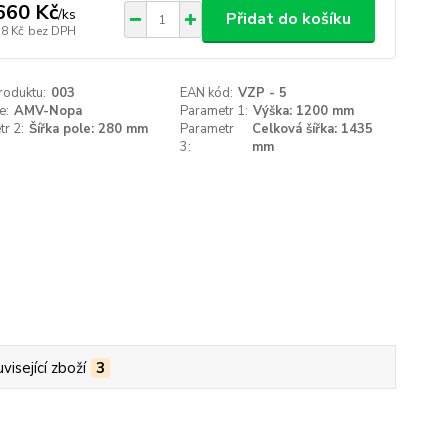
660 Kč
/
ks
Přidat do košíku
78 Kč
bez DPH
roduktu:
003
EAN kód:
VZP - 5
e:
AMV-Nopa
Parametr 1:
Výška: 1200 mm
r 2:
Šířka pole: 280 mm
Parametr
Celková šířka: 1435
3:
mm
visející zboží
3