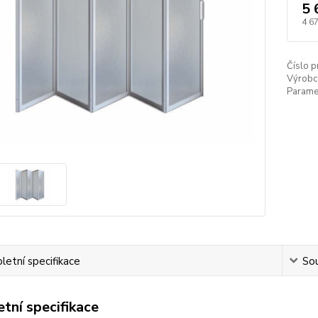
5 
4 6
Číslo p
Výrobc
Paramet
etní specifikace
Sou
tní specifikace