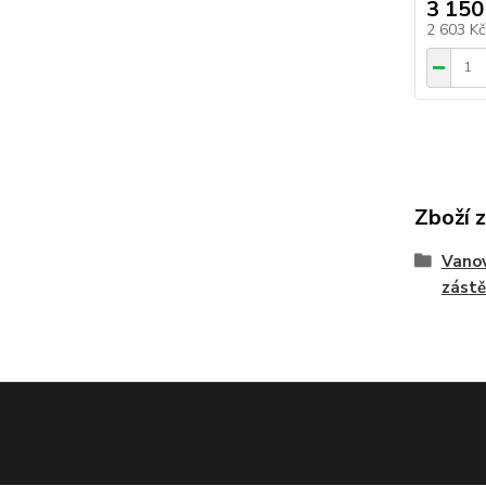
3 150
2 603 K
Zboží 
Vanov
zást