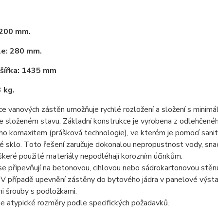
1200 mm.
le: 280 mm.
 šířka: 1435 mm
3 kg.
e vanových zástěn umožňuje rychlé rozložení a složení s minim
e složeném stavu. Základní konstrukce je vyrobena z odlehčenéh
o komaxitem (prášková technologie), ve kterém je pomocí sanit
é sklo. Toto řešení zaručuje dokonalou nepropustnost vody, sna
eškeré použité materiály nepodléhají korozním účinkům.
e připevňují na betonovou, cihlovou nebo sádrokartonovou stěn
. V případě upevnění zástěny do bytového jádra v panelové výs
i šrouby s podložkami.
 atypické rozměry podle specifických požadavků.