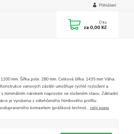
Přihlášení
0
ks
za
0,00 Kč
 1200 mm. Šířka pole: 280 mm. Celková šířka: 1435 mm Váha:
. Konstrukce vanových zástěn umožňuje rychlé rozložení a
í s minimálním nárokem naprostor ve složeném stavu. Základní
ukce je vyrobena z odlehčeného hliníkového profilu
ověupraveného komaxitem (prášková technol...
celý popis