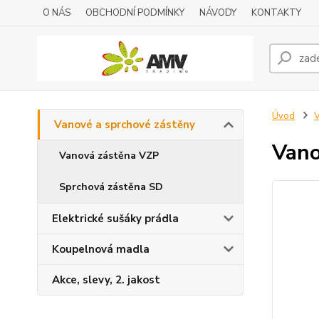
O NÁS
OBCHODNÍ PODMÍNKY
NÁVODY
KONTAKTY
Úvod
V
Vanové a sprchové zástěny
Vano
Vanová zástěna VZP
Sprchová zástěna SD
Elektrické sušáky prádla
Koupelnová madla
Akce, slevy, 2. jakost