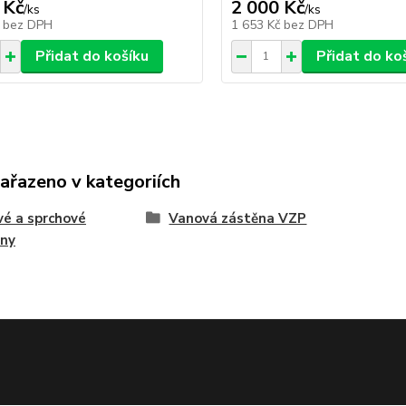
 Kč
2 000 Kč
/
ks
/
ks
č
bez DPH
1 653 Kč
bez DPH
Přidat do košíku
Přidat do ko
zařazeno v kategoriích
é a sprchové
Vanová zástěna VZP
ěny