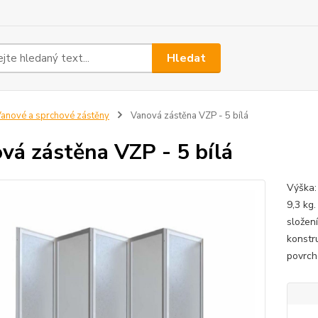
Hledat
anové a sprchové zástěny
Vanová zástěna VZP - 5 bílá
vá zástěna VZP - 5 bílá
Výška:
9,3 kg
složen
konstr
povrch