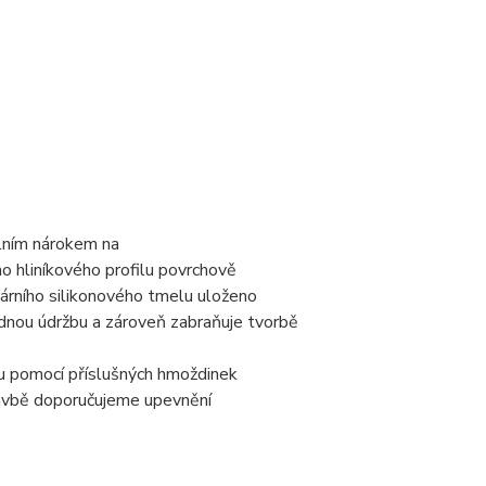
álním nárokem na
o hliníkového profilu povrchově
árního silikonového tmelu uloženo
dnou údržbu a zároveň zabraňuje tvorbě
u pomocí příslušných hmoždinek
tavbě doporučujeme upevnění