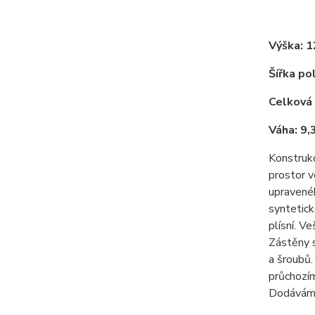
Výška: 
Šířka po
Celková
Váha: 9,
Konstrukc
prostor v
upravenéh
syntetick
plísní. V
Zástěny s
a šroubů
průchozím
Dodáváme