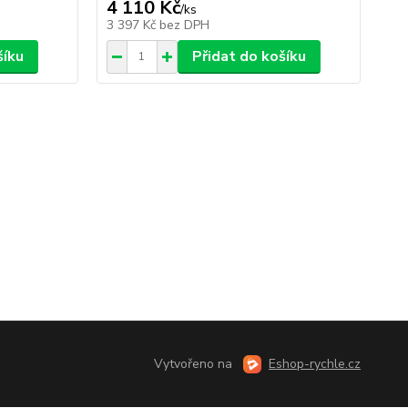
4 110 Kč
/
ks
3 397 Kč
bez DPH
šíku
Přidat do košíku
Vytvořeno na
Eshop-rychle.cz