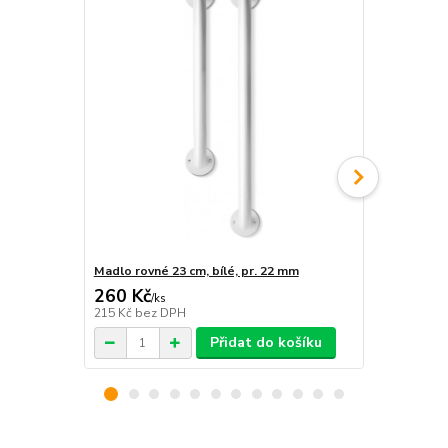
Madlo rovné 23 cm, bílé, pr. 22 mm
Madlo rovné 
260 Kč
270 Kč
/
ks
/
ks
215 Kč
bez DPH
223 Kč
bez 
Přidat do košíku