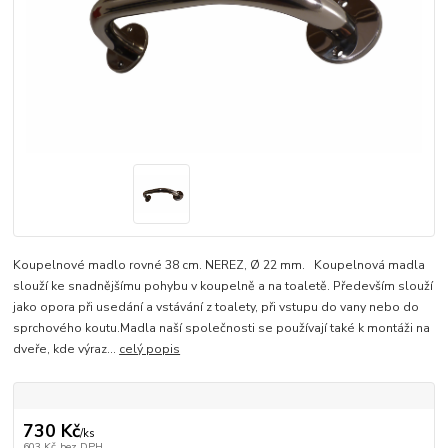
Koupelnové madlo rovné 38 cm. NEREZ, Ø 22 mm. Koupelnová madla
slouží ke snadnějšímu pohybu v koupelně a na toaletě. Především slouží
jako opora při usedání a vstávání z toalety, při vstupu do vany nebo do
sprchového koutu.Madla naší společnosti se používají také k montáži na
dveře, kde výraz...
celý popis
730 Kč
/
ks
603 Kč
bez DPH