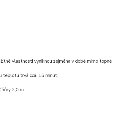
o užitné vlastnosti vyniknou zejména v době mimo topné
u teplotu trvá cca. 15 minut.
 šňůry 2,0 m.