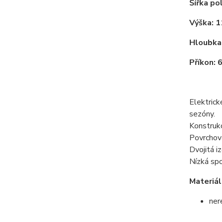
Šířka po
Výška: 
Hloubka
Příkon: 
Elektrick
sezóny.
Konstrukc
Povrchová
Dvojitá i
Nízká spo
Materiál
ner