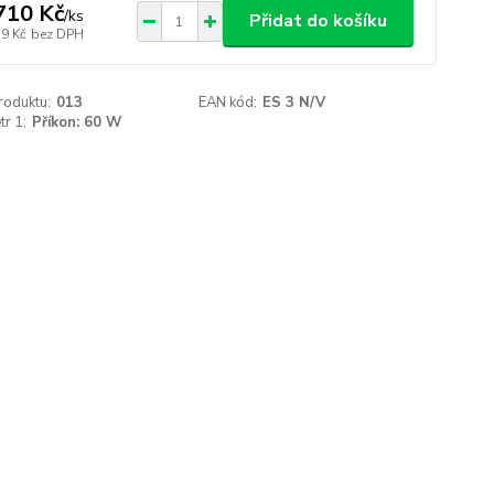
710 Kč
/
ks
Přidat do košíku
19 Kč
bez DPH
roduktu:
013
EAN kód:
ES 3 N/V
r 1:
Příkon: 60 W