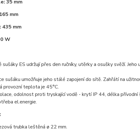
le: 35 mm
1165 mm
: 435 mm
60 W
é sušáky ES udržují přes den ručníky, utěrky a osušky svěží. Jeh
e sušáku umožňuje jeho stálé zapojení do sítě. Zahřátí na užitno
 provozní teplota je 45°C.
zolace, odolnost proti tryskající vodě - krytí IP 44, délka přívodní
třeba el.energie.
:
ezová trubka leštěná
ø 22 mm.