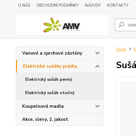
O NÁS
OBCHODNÍ PODMÍNKY
NÁVODY
KONTAKTY
Úvod
E
Vanové a sprchové zástěny
Sušá
Elektrické sušáky prádla
Elektrický sušák pevný
Elektrický sušák otočný
Koupelnová madla
Akce, slevy, 2. jakost