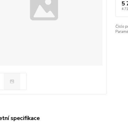
5 
4 7
Číslo p
Paramet
tní specifikace