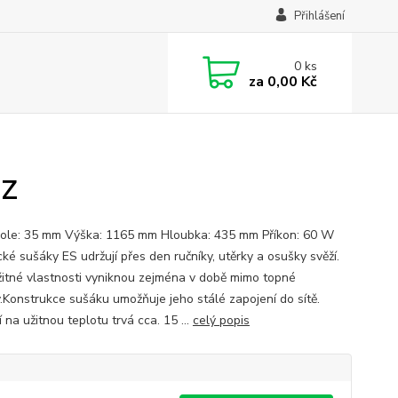
Přihlášení
0
ks
za
0,00 Kč
EZ
pole: 35 mm Výška: 1165 mm Hloubka: 435 mm Příkon: 60 W
cké sušáky ES udržují přes den ručníky, utěrky a osušky svěží.
žitné vlastnosti vyniknou zejména v době mimo topné
.Konstrukce sušáku umožňuje jeho stálé zapojení do sítě.
 na užitnou teplotu trvá cca. 15 ...
celý popis