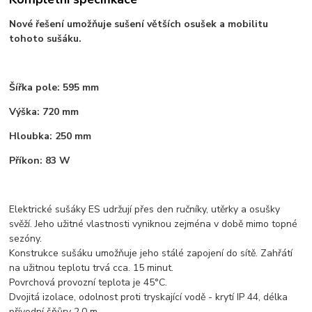
Nové řešení umožňuje sušení větších osušek a mobilitu
tohoto sušáku.
Šířka pole: 595 mm
Výška: 720 mm
Hloubka: 250 mm
Příkon: 83 W
Elektrické sušáky ES udržují přes den ručníky, utěrky a osušky
svěží. Jeho užitné vlastnosti vyniknou zejména v době mimo topné
sezóny.
Konstrukce sušáku umožňuje jeho stálé zapojení do sítě. Zahřátí
na užitnou teplotu trvá cca. 15 minut.
Povrchová provozní teplota je 45°C.
Dvojitá izolace, odolnost proti tryskající vodě - krytí IP 44, délka
přívodní šňůry 2,0 m.