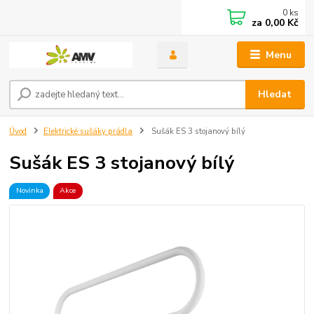
0
ks
za
0,00 Kč
Menu
Hledat
Úvod
Elektrické sušáky prádla
Sušák ES 3 stojanový bílý
Sušák ES 3 stojanový bílý
Novinka
Akce