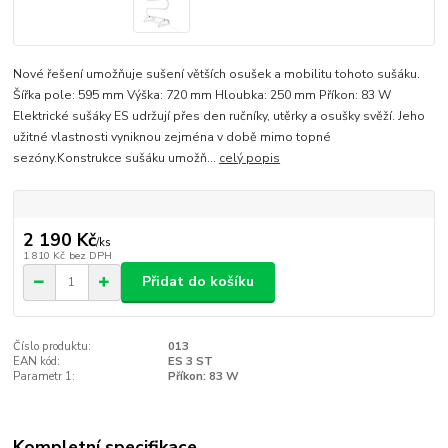
Nové řešení umožňuje sušení větších osušek a mobilitu tohoto sušáku.
Šířka pole: 595 mm Výška: 720 mm Hloubka: 250 mm Příkon: 83 W
Elektrické sušáky ES udržují přes den ručníky, utěrky a osušky svěží. Jeho
užitné vlastnosti vyniknou zejména v době mimo topné
sezóny.Konstrukce sušáku umožň...
celý popis
2 190 Kč
/
ks
1 810 Kč
bez DPH
Přidat do košíku
Číslo produktu:
013
EAN kód:
ES 3 ST
Parametr 1:
Příkon: 83 W
Kompletní specifikace