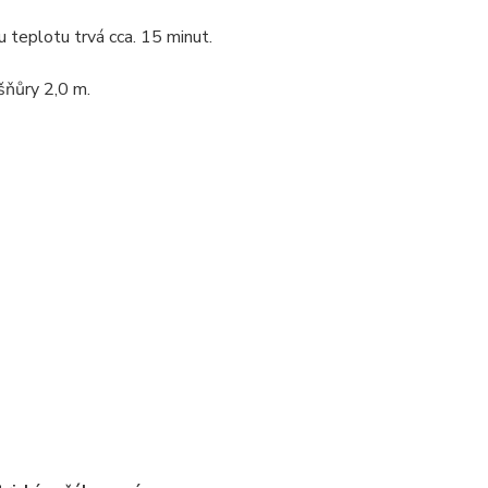
u teplotu trvá cca. 15 minut.
 šňůry 2,0 m.