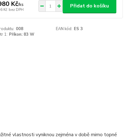
980 Kč
/
ks
Přidat do košíku
36 Kč
bez DPH
roduktu:
008
EAN kód:
ES 3
r 1:
Příkon: 83 W
o užitné vlastnosti vyniknou zejména v době mimo topné