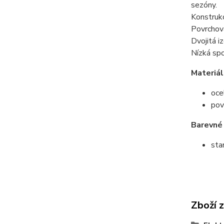
sezóny.
Konstrukc
Povrchová
Dvojitá i
Nízká spo
Materiál
oce
pov
Barevné 
sta
Zboží 