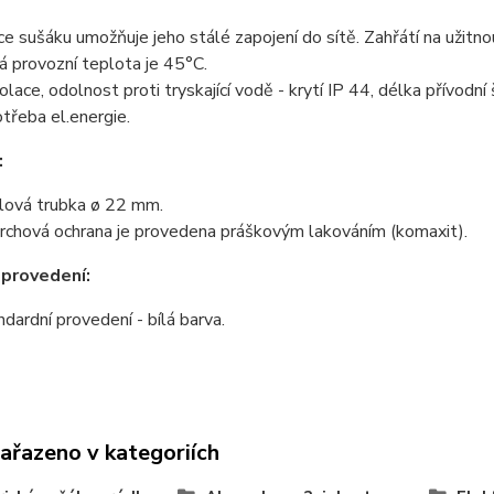
e sušáku umožňuje jeho stálé zapojení do sítě. Zahřátí na užitno
 provozní teplota je 45°C.
zolace, odolnost proti tryskající vodě - krytí IP 44, délka přívodní
třeba el.energie.
:
lová trubka
ø 22 mm.
rchová ochrana je provedena práškovým lakováním (komaxit).
provedení:
ndardní provedení - bílá barva.
zařazeno v kategoriích