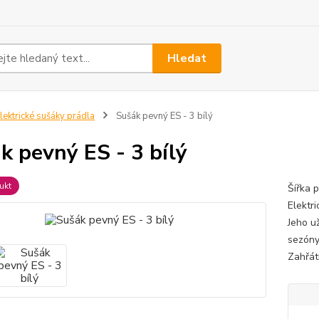
Hledat
lektrické sušáky prádla
Sušák pevný ES - 3 bílý
k pevný ES - 3 bílý
ukt
Šířka 
Elektri
Jeho u
sezóny
Zahřátí