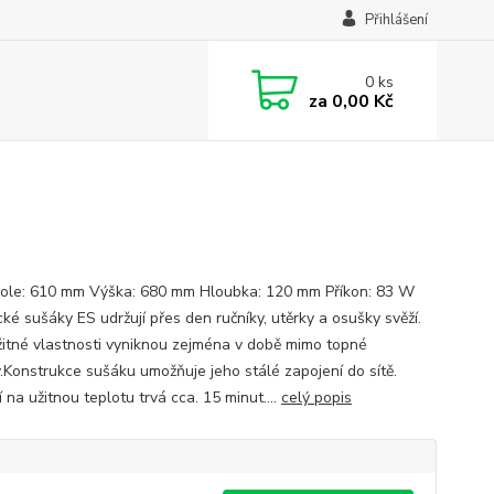
Přihlášení
0
ks
za
0,00 Kč
pole: 610 mm Výška: 680 mm Hloubka: 120 mm Příkon: 83 W
cké sušáky ES udržují přes den ručníky, utěrky a osušky svěží.
žitné vlastnosti vyniknou zejména v době mimo topné
.Konstrukce sušáku umožňuje jeho stálé zapojení do sítě.
 na užitnou teplotu trvá cca. 15 minut....
celý popis