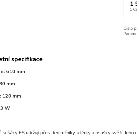
1 
1 6
Číslo p
Paramet
tní specifikace
le: 610 mm
680 mm
: 120 mm
83 W
é sušáky ES udržují přes den ručníky, utěrky a osušky svěží. Jeh