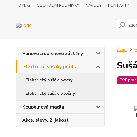
O NÁS
OBCHODNÍ PODMÍNKY
NÁVODY
KONTAKTY
Úvod
E
Vanové a sprchové zástěny
Sušá
Elektrické sušáky prádla
Elektrický sušák pevný
TOP prod
Elektrický sušák otočný
Koupelnová madla
Akce, slevy, 2. jakost