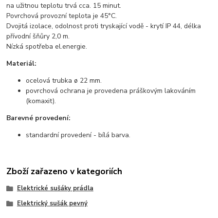
na užitnou teplotu trvá cca. 15 minut.
Povrchová provozní teplota je 45°C.
Dvojitá izolace, odolnost proti tryskající vodě - krytí IP 44, délka
přívodní šňůry 2,0 m.
Nízká spotřeba el.energie.
Materiál:
ocelová trubka
ø 22 mm.
povrchová ochrana je provedena práškovým lakováním
(komaxit).
Barevné provedení:
standardní provedení - bílá barva.
Zboží zařazeno v kategoriích
Elektrické sušáky prádla
Elektrický sušák pevný