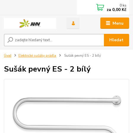
0
ks
za
0,00 Kč
Menu
Hledat
Úvod
Elektrické sušáky prádla
Sušák pevný ES - 2 bílý
Sušák pevný ES - 2 bílý