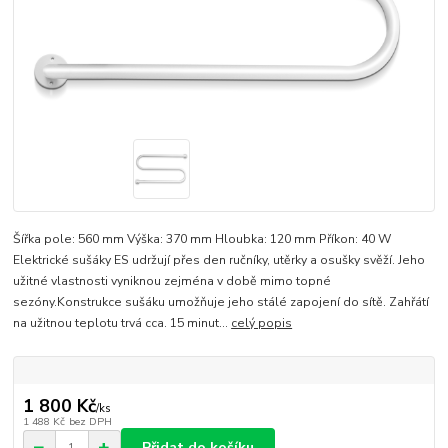
Šířka pole: 560 mm Výška: 370 mm Hloubka: 120 mm Příkon: 40 W
Elektrické sušáky ES udržují přes den ručníky, utěrky a osušky svěží. Jeho
užitné vlastnosti vyniknou zejména v době mimo topné
sezóny.Konstrukce sušáku umožňuje jeho stálé zapojení do sítě. Zahřátí
na užitnou teplotu trvá cca. 15 minut...
celý popis
1 800 Kč
/
ks
1 488 Kč
bez DPH
Přidat do košíku